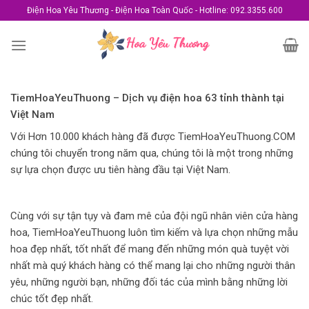
Skip
Điện Hoa Yêu Thương - Điện Hoa Toàn Quốc - Hotline: 092.3355.600
to
content
TiemHoaYeuThuong – Dịch vụ điện hoa 63 tỉnh thành tại
Việt Nam
Với Hơn 10.000 khách hàng đã được TiemHoaYeuThuong.COM
chúng tôi chuyển trong năm qua, chúng tôi là một trong những
sự lựa chọn được ưu tiên hàng đầu tại Việt Nam.
Cùng với sự tận tụy và đam mê của đội ngũ nhân viên cửa hàng
hoa, TiemHoaYeuThuong luôn tìm kiếm và lựa chọn những mẫu
hoa đẹp nhất, tốt nhất để mang đến những món quà tuyệt vời
nhất mà quý khách hàng có thể mang lại cho những người thân
yêu, những người bạn, những đối tác của mình bằng những lời
chúc tốt đẹp nhất.