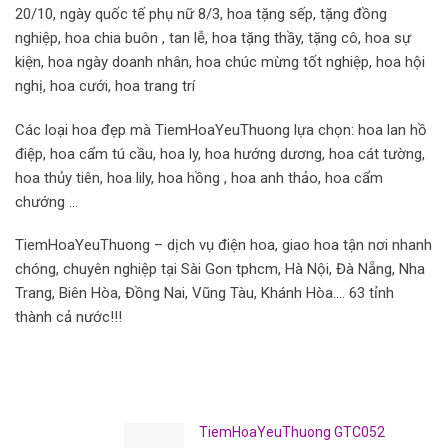
20/10, ngày quốc tế phụ nữ 8/3, hoa tặng sếp, tặng đồng
nghiệp, hoa chia buôn , tan lễ, hoa tặng thầy, tặng cô, hoa sự
kiện, hoa ngày doanh nhân, hoa chúc mừng tốt nghiệp, hoa hội
nghị, hoa cưới, hoa trang trí
Các loại hoa đẹp mà TiemHoaYeuThuong lựa chọn: hoa lan hồ
điệp, hoa cẩm tú cầu, hoa ly, hoa hướng dương, hoa cát tường,
hoa thủy tiên, hoa lily, hoa hồng , hoa anh thảo, hoa cẩm
chướng …
TiemHoaYeuThuong – dịch vụ điện hoa, giao hoa tận nơi nhanh
chóng, chuyên nghiệp tại Sài Gon tphcm, Hà Nội, Đà Nẵng, Nha
Trang, Biên Hòa, Đồng Nai, Vũng Tàu, Khánh Hòa…. 63 tỉnh
thành cả nước!!!
TiemHoaYeuThuong GTC052