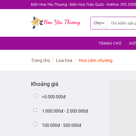
Skip
Điện Hoa Yêu Thương - Điện Hoa Toàn Quốc - Hotline: 092.335
to
content
Tìm
kiếm:
TRANG CHỦ
GIỚ
Trang chủ
/
Loại hoa
/
Hoa cẩm chướng
Khoảng giá
>5.000.000đ
1.000.000đ - 2.000.000đ
100.000đ - 500.000đ