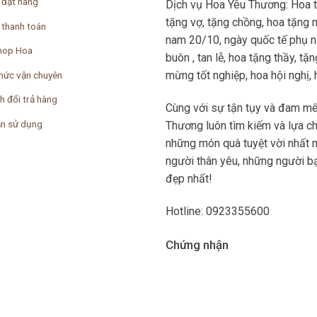
 đặt hàng
Dịch vụ Hoa Yêu Thương: Hoa 
tặng vợ, tặng chồng, hoa tặng 
 thanh toán
nam 20/10, ngày quốc tế phụ nữ
hop Hoa
buôn , tan lễ, hoa tặng thầy, t
mừng tốt nghiệp, hoa hội nghị, ho
hức vận chuyên
h đổi trả hàng
Cùng với sự tận tụy và đam mê
n sử dụng
Thương luôn tìm kiếm và lựa c
những món quà tuyệt vời nhất 
người thân yêu, những người bạ
đẹp nhất!
Hotline: 0923355600
Chứng nhận