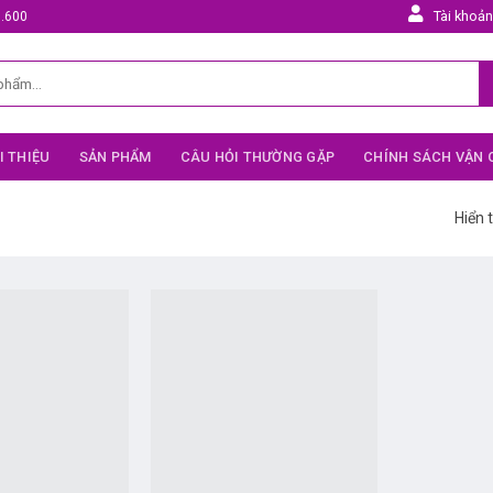
Tài khoả
5.600
I THIỆU
SẢN PHẨM
CÂU HỎI THƯỜNG GẶP
CHÍNH SÁCH VẬN
Hiển t