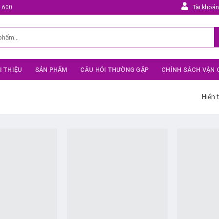
Tài khoả
5.600
I THIỆU
SẢN PHẨM
CÂU HỎI THƯỜNG GẶP
CHÍNH SÁCH VẬN
Hiển t