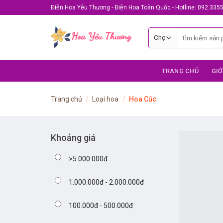
Skip
Điện Hoa Yêu Thương - Điện Hoa Toàn Quốc - Hotline: 092.335
to
content
Tìm
kiếm:
TRANG CHỦ
GIỚ
Trang chủ
/
Loại hoa
/
Hoa Cúc
Khoảng giá
>5.000.000đ
1.000.000đ - 2.000.000đ
100.000đ - 500.000đ