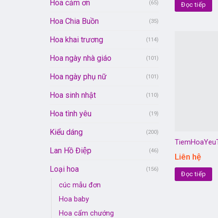
Hoa cảm ơn
(65)
Đọc tiếp
Hoa Chia Buồn
(35)
Hoa khai trương
(114)
Hoa ngày nhà giáo
(101)
Hoa ngày phụ nữ
(101)
Hoa sinh nhật
(110)
Hoa tình yêu
(19)
Kiểu dáng
(200)
TiemHoaYeu
Lan Hồ Điệp
(46)
Liên hệ
Loại hoa
(156)
Đọc tiếp
cúc mẫu đơn
Hoa baby
Hoa cẩm chướng