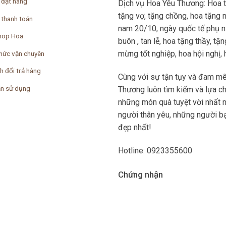
 đặt hàng
Dịch vụ Hoa Yêu Thương: Hoa 
tặng vợ, tặng chồng, hoa tặng 
 thanh toán
nam 20/10, ngày quốc tế phụ nữ
hop Hoa
buôn , tan lễ, hoa tặng thầy, t
mừng tốt nghiệp, hoa hội nghị, ho
hức vận chuyên
h đổi trả hàng
Cùng với sự tận tụy và đam mê
n sử dụng
Thương luôn tìm kiếm và lựa c
những món quà tuyệt vời nhất 
người thân yêu, những người bạ
đẹp nhất!
Hotline: 0923355600
Chứng nhận