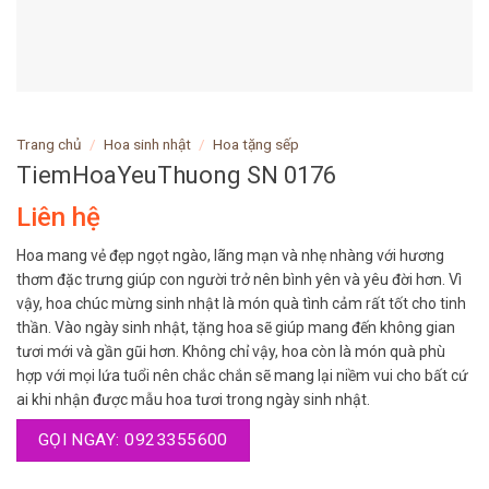
Trang chủ
/
Hoa sinh nhật
/
Hoa tặng sếp
TiemHoaYeuThuong SN 0176
Liên hệ
Hoa mang vẻ đẹp ngọt ngào, lãng mạn và nhẹ nhàng với hương
thơm đặc trưng giúp con người trở nên bình yên và yêu đời hơn. Vì
vậy, hoa chúc mừng sinh nhật là món quà tình cảm rất tốt cho tinh
thần. Vào ngày sinh nhật, tặng hoa sẽ giúp mang đến không gian
tươi mới và gần gũi hơn. Không chỉ vậy, hoa còn là món quà phù
hợp với mọi lứa tuổi nên chắc chắn sẽ mang lại niềm vui cho bất cứ
ai khi nhận được mẫu hoa tươi trong ngày sinh nhật.
GỌI NGAY: 0923355600