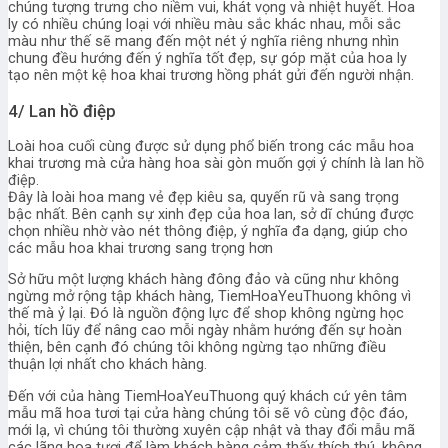
chúng tượng trưng cho niềm vui, khát vọng và nhiệt huyết. Hoa
ly có nhiều chúng loại với nhiều màu sắc khác nhau, mỗi sắc
màu như thế sẽ mang đến một nét ý nghĩa riêng nhưng nhìn
chung đều hướng đến ý nghĩa tốt đẹp, sự góp mặt của hoa ly
tạo nên một kệ hoa khai trương hồng phát gửi đến người nhận.
4/ Lan hồ điệp
Loài hoa cuối cùng được sử dụng phổ biến trong các mẫu hoa
khai trương mà cửa hàng hoa sài gòn muốn gợi ý chính là lan hồ
điệp.
Đây là loài hoa mang vẻ đẹp kiêu sa, quyến rũ và sang trọng
bậc nhất. Bên cạnh sự xinh đẹp của hoa lan, sở dĩ chúng được
chọn nhiều nhờ vào nét thông điệp, ý nghĩa đa dạng, giúp cho
các mẫu hoa khai trương sang trọng hơn
Sở hữu một lượng khách hàng đông đảo và cũng như không
ngừng mở rộng tập khách hàng, TiemHoaYeuThuong không vì
thế mà ỷ lại. Đó là nguồn động lực để shop không ngừng học
hỏi, tích lũy để nâng cao mỗi ngày nhằm hướng đến sự hoàn
thiện, bên cạnh đó chúng tôi không ngừng tạo những điều
thuận lợi nhất cho khách hàng.
Đến với của hàng TiemHoaYeuThuong quý khách cứ yên tâm
mẫu mã hoa tươi tại cửa hàng chúng tôi sẽ vô cùng độc đáo,
mới lạ, vì chúng tôi thường xuyên cập nhật và thay đổi mẫu mã
các lãng hoa tươi để làm khách hàng cảm thấy thích thú, không