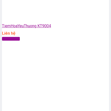
TiemHoaYeuThuong KT9004
Liên hệ
Đọc tiếp