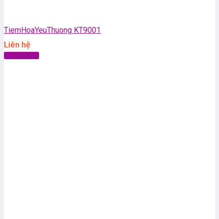
TiemHoaYeuThuong KT9001
Liên hệ
Đọc tiếp