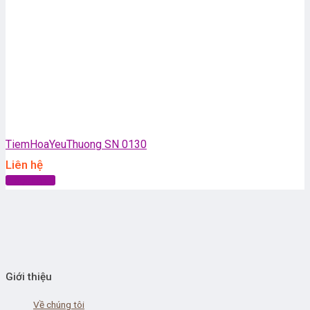
TiemHoaYeuThuong SN 0130
Liên hệ
Đọc tiếp
Giới thiệu
Về chúng tôi