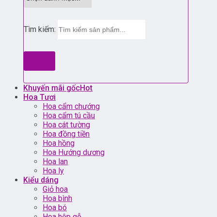
Tìm kiếm:
Khuyến mãi gốc
Hoa Tươi
Hoa cẩm chướng
Hoa cẩm tú cầu
Hoa cát tường
Hoa đồng tiền
Hoa hồng
Hoa Hướng dương
Hoa lan
Hoa ly
Kiểu dáng
Giỏ hoa
Hoa bình
Hoa bó
Hoa hộp gỗ