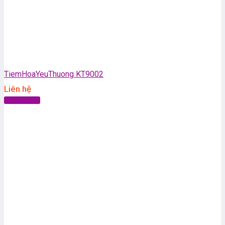
TiemHoaYeuThuong KT9002
Liên hệ
Đọc tiếp