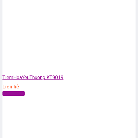
TiemHoaYeuThuong KT9019
Liên hệ
Đọc tiếp