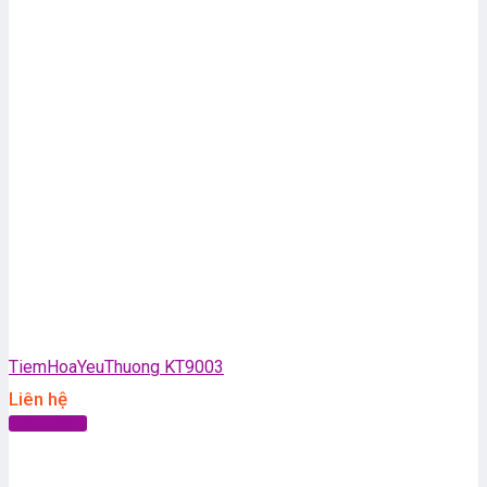
TiemHoaYeuThuong KT9003
Liên hệ
Đọc tiếp