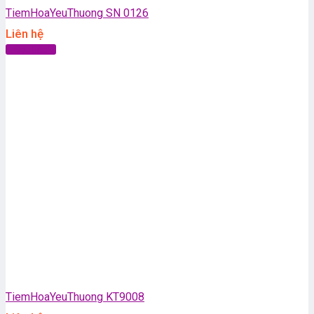
TiemHoaYeuThuong SN 0126
Liên hệ
Đọc tiếp
TiemHoaYeuThuong KT9008