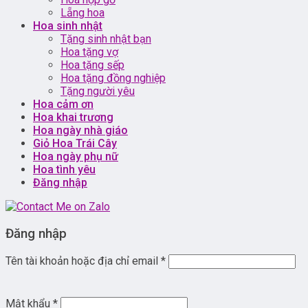
Lẵng hoa
Hoa sinh nhật
Tặng sinh nhật bạn
Hoa tặng vợ
Hoa tặng sếp
Hoa tặng đồng nghiệp
Tặng người yêu
Hoa cảm ơn
Hoa khai trương
Hoa ngày nhà giáo
Giỏ Hoa Trái Cây
Hoa ngày phụ nữ
Hoa tình yêu
Đăng nhập
Đăng nhập
Tên tài khoản hoặc địa chỉ email
*
Mật khẩu
*