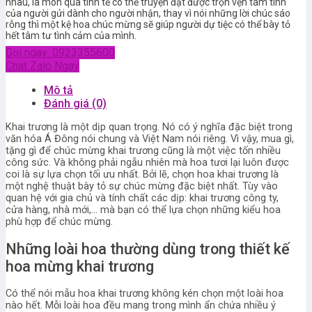
nhau, là món quà tinh tế có thể truyện đạt được trọn vẹn tâm tình
của người gửi dành cho người nhận, thay vì nói những lời chúc sáo
rỗng thì một kệ hoa chúc mừng sẽ giúp người dự tiệc có thể bày tỏ
hết tâm tư tình cảm của mình.
Gọi ngay: 0923355600
Chat Zalo Ngay
Mô tả
Đánh giá (0)
Khai trương là một dịp quan trọng. Nó có ý nghĩa đặc biệt trong
văn hóa Á Đông nói chung và Việt Nam nói riêng. Vì vậy, mua gì,
tặng gì để chúc mừng khai trương cũng là một việc tốn nhiều
công sức. Và không phải ngẫu nhiên mà hoa tươi lại luôn được
coi là sự lựa chọn tối ưu nhất. Bởi lẽ, chọn hoa khai trương là
một nghệ thuật bày tỏ sự chúc mừng đặc biệt nhất. Tùy vào
quan hệ với gia chủ và tính chất các dịp: khai trương công ty,
cửa hàng, nhà mới,… mà bạn có thể lựa chọn những kiểu hoa
phù hợp để chúc mừng.
Những loài hoa thường dùng trong thiết kế
hoa mừng khai trương
Có thể nói mẫu hoa khai trương không kén chọn một loài hoa
nào hết. Mỗi loài hoa đều mang trong mình ẩn chứa nhiều ý