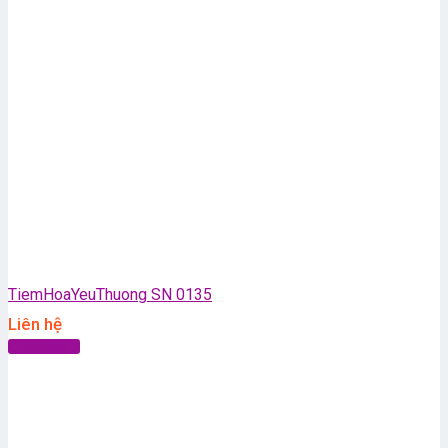
TiemHoaYeuThuong SN 0135
Liên hệ
Đọc tiếp