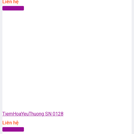
Liên hệ
Đọc tiếp
TiemHoaYeuThuong SN 0128
Liên hệ
Đọc tiếp